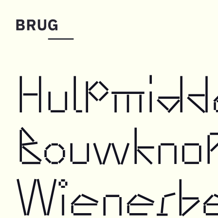
Hulpmidd
Bouwknop
Wienerb