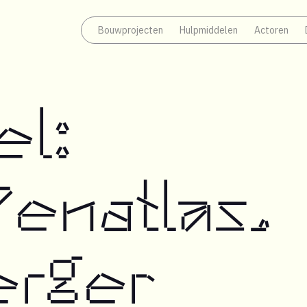
Bouwprojecten
Hulpmiddelen
Actoren
el:
enatlas,
erger