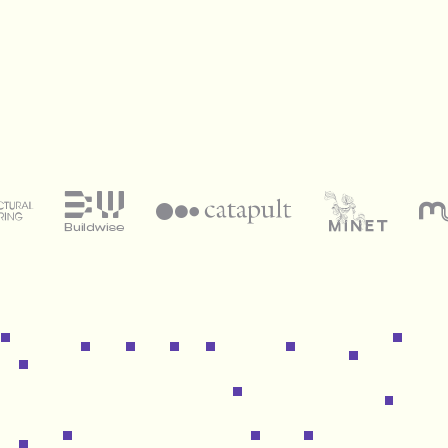
e
buildwise
minet
catapult
mu