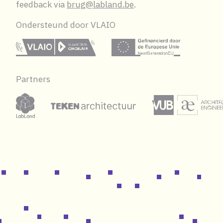
feedback via
brug@labland.be
.
Ondersteund door VLAIO
vlaio
eu
Partners
labland
vuba
teken